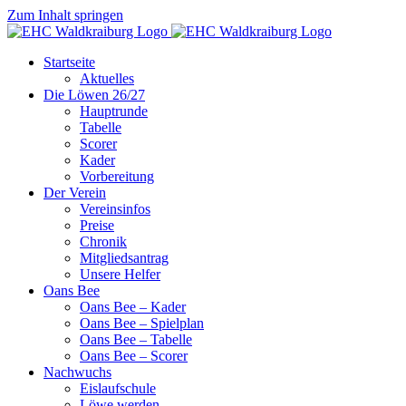
Zum Inhalt springen
Startseite
Aktuelles
Die Löwen 26/27
Hauptrunde
Tabelle
Scorer
Kader
Vorbereitung
Der Verein
Vereinsinfos
Preise
Chronik
Mitgliedsantrag
Unsere Helfer
Oans Bee
Oans Bee – Kader
Oans Bee – Spielplan
Oans Bee – Tabelle
Oans Bee – Scorer
Nachwuchs
Eislaufschule
Löwe werden