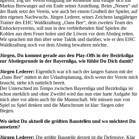
agieren, zog der Verein endgültig die Reißleine und einigte sich mit
Markus Berwanger auf ein Ende seiner Anstellung. Beim „Neuen“ auf
der Bank setzt der Verein, wie auch bei einem Großteil der Spieler, auf
den eigenen Nachwuchs. Jürgen Lederer, seines Zeichens langjähriger
Trainer des EHC Waldkraiburg „Oans Bee“, dem zweiten Team des
Eishockeyvereins, soll nun in den verbleibenden fünf Spielen die
Kohlen aus dem Feuer holen und die Löwen vor dem Abstieg retten.
Wir sprachen mit ihm über seine Taktik und darüber, wie er den EHC
Waldkraiburg noch vor dem Abstieg bewahren möchte.
Jürgen, Du kommst gerade aus den Play-Offs in der Bezirksliga
zur Abstiegsrunde in der Bayernliga, wie fühlst Du Dich damit?
Jürgen Lederer:
Eigentlich war ich nach der langen Saison mit der
„Oans Bee“ mitten in der Urlaubsplanung, doch wenn der Verein mich
braucht, stehe ich natürlich bereit.
Der Unterschied im Tempo zwischen Bayernliga und Bezirksliga ist
schon merklich und ohne Zweifel wird das nun eine harte Aufgabe für
mich aber vor allem auch für die Mannschaft. Wir müssen nun von
Spiel zu Spiel denken und die Marschroute ist klar: Siegen oder
fliegen.
Wo siehst Du aktuell die größten Baustellen und wo möchtest Du
ansetzen?
Jürgen Lederer:
Die größte Baustelle derzeit ist die Defensive. Klar