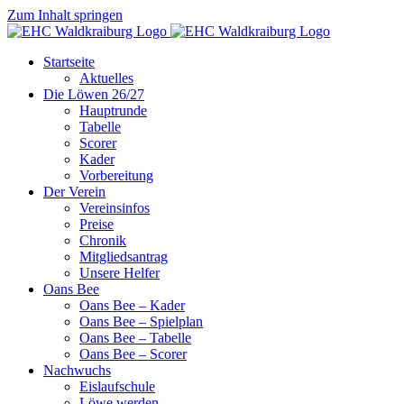
Zum Inhalt springen
Startseite
Aktuelles
Die Löwen 26/27
Hauptrunde
Tabelle
Scorer
Kader
Vorbereitung
Der Verein
Vereinsinfos
Preise
Chronik
Mitgliedsantrag
Unsere Helfer
Oans Bee
Oans Bee – Kader
Oans Bee – Spielplan
Oans Bee – Tabelle
Oans Bee – Scorer
Nachwuchs
Eislaufschule
Löwe werden