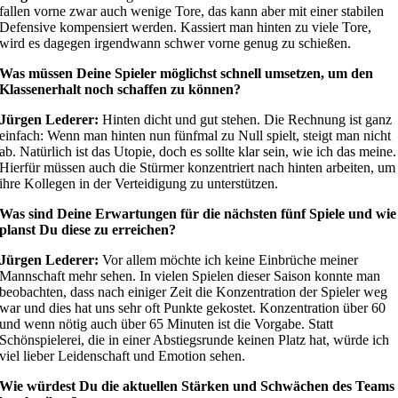
fallen vorne zwar auch wenige Tore, das kann aber mit einer stabilen
Defensive kompensiert werden. Kassiert man hinten zu viele Tore,
wird es dagegen irgendwann schwer vorne genug zu schießen.
Was müssen Deine Spieler möglichst schnell umsetzen, um den
Klassenerhalt noch schaffen zu können?
Jürgen Lederer:
Hinten dicht und gut stehen. Die Rechnung ist ganz
einfach: Wenn man hinten nun fünfmal zu Null spielt, steigt man nicht
ab. Natürlich ist das Utopie, doch es sollte klar sein, wie ich das meine.
Hierfür müssen auch die Stürmer konzentriert nach hinten arbeiten, um
ihre Kollegen in der Verteidigung zu unterstützen.
Was sind Deine Erwartungen für die nächsten fünf Spiele und wie
planst Du diese zu erreichen?
Jürgen Lederer:
Vor allem möchte ich keine Einbrüche meiner
Mannschaft mehr sehen. In vielen Spielen dieser Saison konnte man
beobachten, dass nach einiger Zeit die Konzentration der Spieler weg
war und dies hat uns sehr oft Punkte gekostet. Konzentration über 60
und wenn nötig auch über 65 Minuten ist die Vorgabe. Statt
Schönspielerei, die in einer Abstiegsrunde keinen Platz hat, würde ich
viel lieber Leidenschaft und Emotion sehen.
Wie würdest Du die aktuellen Stärken und Schwächen des Teams