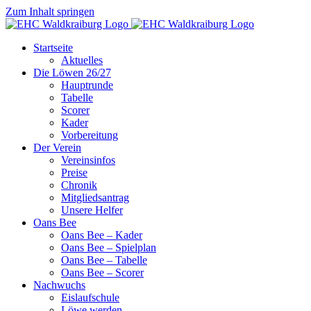
Zum Inhalt springen
Startseite
Aktuelles
Die Löwen 26/27
Hauptrunde
Tabelle
Scorer
Kader
Vorbereitung
Der Verein
Vereinsinfos
Preise
Chronik
Mitgliedsantrag
Unsere Helfer
Oans Bee
Oans Bee – Kader
Oans Bee – Spielplan
Oans Bee – Tabelle
Oans Bee – Scorer
Nachwuchs
Eislaufschule
Löwe werden