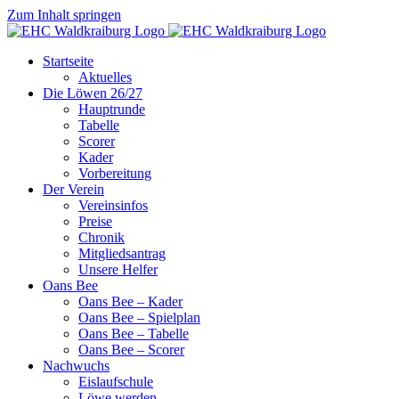
Zum Inhalt springen
Startseite
Aktuelles
Die Löwen 26/27
Hauptrunde
Tabelle
Scorer
Kader
Vorbereitung
Der Verein
Vereinsinfos
Preise
Chronik
Mitgliedsantrag
Unsere Helfer
Oans Bee
Oans Bee – Kader
Oans Bee – Spielplan
Oans Bee – Tabelle
Oans Bee – Scorer
Nachwuchs
Eislaufschule
Löwe werden