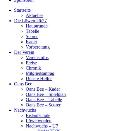
Sponsoren
Startseite
Aktuelles
Die Löwen 26/27
Hauptrunde
Tabelle
Scorer
Kader
Vorbereitung
Der Verein
Vereinsinfos
Preise
Chronik
Mitgliedsantrag
Unsere Helfer
Oans Bee
Oans Bee – Kader
Oans Bee – Spielplan
Oans Bee – Tabelle
Oans Bee – Scorer
Nachwuchs
Eislaufschule
Löwe werden
Nachwuchs – U7