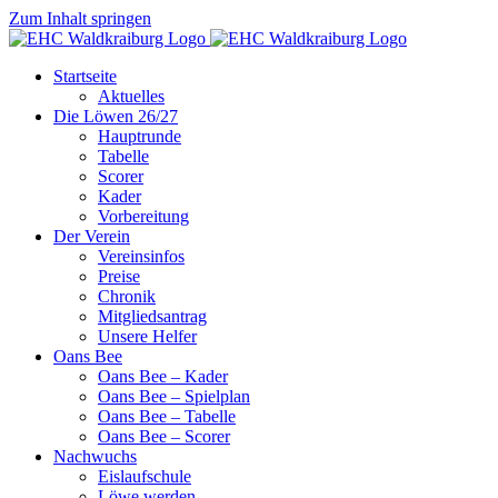
Zum Inhalt springen
Startseite
Aktuelles
Die Löwen 26/27
Hauptrunde
Tabelle
Scorer
Kader
Vorbereitung
Der Verein
Vereinsinfos
Preise
Chronik
Mitgliedsantrag
Unsere Helfer
Oans Bee
Oans Bee – Kader
Oans Bee – Spielplan
Oans Bee – Tabelle
Oans Bee – Scorer
Nachwuchs
Eislaufschule
Löwe werden