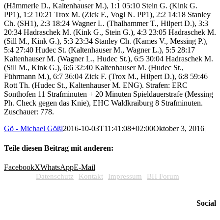
(Hämmerle D., Kaltenhauser M.), 1:1 05:10 Stein G. (Kink G.
PP1), 1:2 10:21 Trox M. (Zick F., Vogl N. PP1), 2:2 14:18 Stanley
Ch. (SH1), 2:3 18:24 Wagner L. (Thalhammer T., Hilpert D.), 3:3
20:34 Hadraschek M. (Kink G., Stein G.), 4:3 23:05 Hadraschek M.
(Sill M., Kink G.), 5:3 23:34 Stanley Ch. (Kames V., Messing P.),
5:4 27:40 Hudec St. (Kaltenhauser M., Wagner L.), 5:5 28:17
Kaltenhauser M. (Wagner L., Hudec St.), 6:5 30:04 Hadraschek M.
(Sill M., Kink G.), 6:6 32:40 Kaltenhauser M. (Hudec St.,
Führmann M.), 6:7 36:04 Zick F. (Trox M., Hilpert D.), 6:8 59:46
Rott Th. (Hudec St., Kaltenhauser M. ENG). Strafen: ERC
Sonthofen 11 Strafminuten + 20 Minuten Spieldauerstrafe (Messing
Ph. Check gegen das Knie), EHC Waldkraiburg 8 Strafminuten.
Zuschauer: 778.
Gö - Michael Gößl
2016-10-03T11:41:08+02:00
Oktober 3, 2016
|
Teile diesen Beitrag mit anderen:
Facebook
X
WhatsApp
E-Mail
Datenschutz
Kontakt
Impressum
BH Forum
Social