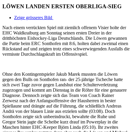
LÖWEN LANDEN ERSTEN OBERLIGA-SIEG
Zeige grösseres Bild
Nach einem verrückten Spiel mit ziemlich offenem Visier holte der
EHC Waldkraiburg am Sonntag seinen ersten Dreier in der
dritthöchsten Eishockey-Liga Deutschlands. Die Löwen gewannen
die Partie beim ERC Sonthofen mit 8:6, holten dabei zweimal einen
Rückstand auf und zeigten trotz eines schwerwiegenden Ausfalls die
vermisste Durchschlagskraft im Offensivspiel.
Ohne den Kontingentspieler Jakub Marek mussten die Löwen
gegen den Bulls on Sonthofen ran- der 25-jährige Tscheche hatte
sich zwei Tage zuvor gegen Landshut eine Schulterverletzung
zugezogen und kommt am Dienstag in die Röhre für eine genauere
Diagnose. Dennoch zeigte sich das Team von Coach Rainer
Zerwesz nach der Anfangsoffensive der Hausherren in bester
Spiellaune und drängte auf die Führung, die schließlich Andreas
Andrä von der blauen Linie aus erzielen sollte (03:08). Doch
Sonthofen zeigte sich unbeeindruckt, bewahrte die Ruhe und
Gregor Stein jagte die Scheibe kurz drauf im Powerplay in die
Maschen hinter EHC-Keeper Björn Linda (05:10). Ihr zweites