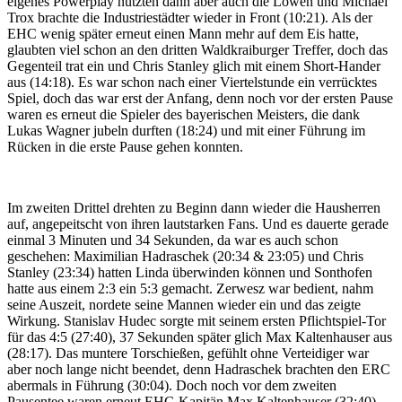
eigenes Powerplay nutzten dann aber auch die Löwen und Michael
Trox brachte die Industriestädter wieder in Front (10:21). Als der
EHC wenig später erneut einen Mann mehr auf dem Eis hatte,
glaubten viel schon an den dritten Waldkraiburger Treffer, doch das
Gegenteil trat ein und Chris Stanley glich mit einem Short-Hander
aus (14:18). Es war schon nach einer Viertelstunde ein verrücktes
Spiel, doch das war erst der Anfang, denn noch vor der ersten Pause
waren es erneut die Spieler des bayerischen Meisters, die dank
Lukas Wagner jubeln durften (18:24) und mit einer Führung im
Rücken in die erste Pause gehen konnten.
Im zweiten Drittel drehten zu Beginn dann wieder die Hausherren
auf, angepeitscht von ihren lautstarken Fans. Und es dauerte gerade
einmal 3 Minuten und 34 Sekunden, da war es auch schon
geschehen: Maximilian Hadraschek (20:34 & 23:05) und Chris
Stanley (23:34) hatten Linda überwinden können und Sonthofen
hatte aus einem 2:3 ein 5:3 gemacht. Zerwesz war bedient, nahm
seine Auszeit, nordete seine Mannen wieder ein und das zeigte
Wirkung. Stanislav Hudec sorgte mit seinem ersten Pflichtspiel-Tor
für das 4:5 (27:40), 37 Sekunden später glich Max Kaltenhauser aus
(28:17). Das muntere Torschießen, gefühlt ohne Verteidiger war
aber noch lange nicht beendet, denn Hadraschek brachten den ERC
abermals in Führung (30:04). Doch noch vor dem zweiten
Pausentee waren erneut EHC-Kapitän Max Kaltenhauser (32:40)