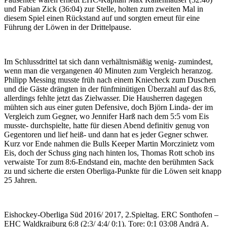
und Fabian Zick (36:04) zur Stelle, holten zum zweiten Mal in
diesem Spiel einen Rückstand auf und sorgten erneut für eine
Führung der Löwen in der Drittelpause.
Im Schlussdrittel tat sich dann verhältnismäßig wenig- zumindest,
wenn man die vergangenen 40 Minuten zum Vergleich heranzog.
Philipp Messing musste früh nach einem Kniecheck zum Duschen
und die Gäste drängten in der fünfminütigen Überzahl auf das 8:6,
allerdings fehlte jetzt das Zielwasser. Die Hausherren dagegen
mühten sich aus einer guten Defensive, doch Björn Linda- der im
Vergleich zum Gegner, wo Jennifer Harß nach dem 5:5 vom Eis
musste- durchspielte, hatte für diesen Abend definitiv genug von
Gegentoren und lief heiß- und dann hat es jeder Gegner schwer.
Kurz vor Ende nahmen die Bulls Keeper Martin Morczinietz vom
Eis, doch der Schuss ging nach hinten los, Thomas Rott schob ins
verwaiste Tor zum 8:6-Endstand ein, machte den berühmten Sack
zu und sicherte die ersten Oberliga-Punkte für die Löwen seit knapp
25 Jahren.
Eishockey-Oberliga Süd 2016/ 2017, 2.Spieltag. ERC Sonthofen –
EHC Waldkraiburg 6:8 (2:3/ 4:4/ 0:1). Tore: 0:1 03:08 Andrä A.