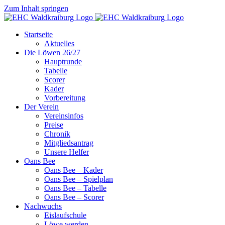
Zum Inhalt springen
Startseite
Aktuelles
Die Löwen 26/27
Hauptrunde
Tabelle
Scorer
Kader
Vorbereitung
Der Verein
Vereinsinfos
Preise
Chronik
Mitgliedsantrag
Unsere Helfer
Oans Bee
Oans Bee – Kader
Oans Bee – Spielplan
Oans Bee – Tabelle
Oans Bee – Scorer
Nachwuchs
Eislaufschule
Löwe werden