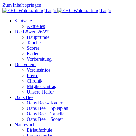
Zum Inhalt springen
Startseite
Aktuelles
Die Löwen 26/27
Hauptrunde
Tabelle
Scorer
Kader
Vorbereitung
Der Verein
Vereinsinfos
Preise
Chronik
Mitgliedsantrag
Unsere Helfer
Oans Bee
Oans Bee – Kader
Oans Bee – Spielplan
Oans Bee – Tabelle
Oans Bee – Scorer
Nachwuchs
Eislaufschule
Löwe werden