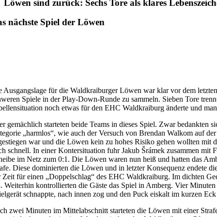
Löwen sind zurück: Sechs Tore als klares Lebenszeic
s nächste Spiel der Löwen
e Ausgangslage für die Waldkraiburger Löwen war klar vor dem letzten
hweren Spiele in der Play-Down-Runde zu sammeln. Sieben Tore trennten
bellensituation noch etwas für den EHC Waldkraiburg änderte und man
er gemächlich starteten beide Teams in dieses Spiel. Zwar bedankten 
tegorie „harmlos“, wie auch der Versuch von Brendan Walkom auf der 
gestiegen war und die Löwen kein zu hohes Risiko gehen wollten mit de
ch schnell. In einer Kontersituation fuhr Jakub Šrámek zusammen mit F
heibe im Netz zum 0:1. Die Löwen waren nun heiß und hatten das Ambe
rafe. Diese dominierten die Löwen und in letzter Konsequenz endete d
r Zeit für einen „Doppelschlag“ des EHC Waldkraiburg. Im dichten Gedr
3. Weiterhin kontrollierten die Gäste das Spiel in Amberg. Vier Minuten
ielgerät schnappte, nach innen zog und den Puck eiskalt im kurzen Eck
ch zwei Minuten im Mittelabschnitt starteten die Löwen mit einer Stra