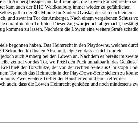
e sich Amberg bissiger und lauffreudiger, die Löwen konzentrierten sic
Konter kam auch der EHC Waldkraiburg immer wieder zu gefährlichen
Selbes galt in der 30. Minute für Santeri Ovaska, der sich nach einem
nn doch, und zwar im Tor der Amberger. Nach einem vergebenen Schuss v
e daraufhin den Torhüter. Dieser Zug war jedoch abgemacht, bestätig
 Zug kommen zu lassen. Nachdem die Löwen eine weitere Strafe schadl
nspiele begonnen haben. Das Heimrecht in den Playdowns, welches durc
Sekunden im finalen Abschnitt, eigte er, dass er nicht nur ein
ch jedoch auch Amberg bei den Löwen an. Nachdem es bereits im zweit
eibe zentral vor das Tor, wo Preßl den Puck unhaltbar in das Gehäuse
 Eckl hieß der Torschütze, der von der rechten Seite aus Christoph Lod
inem Tor noch das Heimrecht in der Play-Down-Serie sichern zu könne
rlaune. Zwei weitere Treffer der Hausherren und ein Treffer der
och auch, dass die Löwen Heimrecht genießen und noch mindestens zw