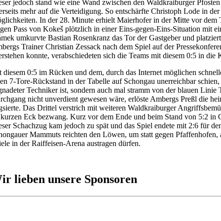
eser jedoch stand wie eine Wand zwischen den Waldkraiburger Pfosten un
rerseits mehr auf die Verteidigung. So entschärfte Christoph Lode in 
glichkeiten. In der 28. Minute erhielt Maierhofer in der Mitte vor dem 
ngen Pass von Kokeš plötzlich in einer Eins-gegen-Eins-Situation mit 
ámek umkurvte Bastian Rosenkranz das Tor der Gastgeber und platziert
bergs Trainer Christian Zessack nach dem Spiel auf der Pressekonfere
erstehen konnte, verabschiedeten sich die Teams mit diesem 0:5 in die 
t diesem 0:5 im Rücken und dem, durch das Internet möglichen schnell
nen 7-Tore-Rückstand in der Tabelle auf Schongau unerreichbar schien,
gnadeter Techniker ist, sondern auch mal stramm von der blauen Linie
rchgang nicht unverdient gewesen wäre, erlöste Ambergs Preßl die hei
gsierte. Das Drittel verstrich mit weiteren Waldkraiburger Angriffsbem
 kurzen Eck bezwang. Kurz vor dem Ende und beim Stand von 5:2 in Ge
eser Schachzug kam jedoch zu spät und das Spiel endete mit 2:6 für de
hongauer Mammuts reichten den Löwen, um statt gegen Pfaffenhofen,
iele in der Raiffeisen-Arena austragen dürfen.
ir lieben unsere Sponsoren