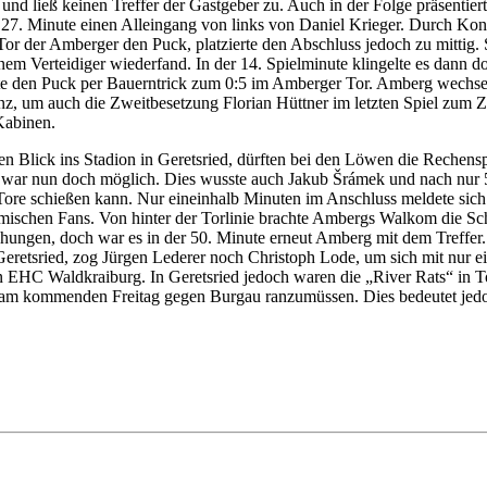
d ließ keinen Treffer der Gastgeber zu. Auch in der Folge präsentiert
der 27. Minute einen Alleingang von links von Daniel Krieger. Durch 
Tor der Amberger den Puck, platzierte den Abschluss jedoch zu mittig. 
einem Verteidiger wiederfand. In der 14. Spielminute klingelte es da
e den Puck per Bauerntrick zum 0:5 im Amberger Tor. Amberg wechselt
nz, um auch die Zweitbesetzung Florian Hüttner im letzten Spiel zum
Kabinen.
en Blick ins Stadion in Geretsried, dürften bei den Löwen die Reche
 war nun doch möglich. Dies wusste auch Jakub Šrámek und nach nur 59 
 Tore schießen kann. Nur eineinhalb Minuten im Anschluss meldete si
mischen Fans. Von hinter der Torlinie brachte Ambergs Walkom die Sch
ühungen, doch war es in der 50. Minute erneut Amberg mit dem Treffer.
retsried, zog Jürgen Lederer noch Christoph Lode, um sich mit nur e
n EHC Waldkraiburg. In Geretsried jedoch waren die „River Rats“ in To
 am kommenden Freitag gegen Burgau ranzumüssen. Dies bedeutet jed