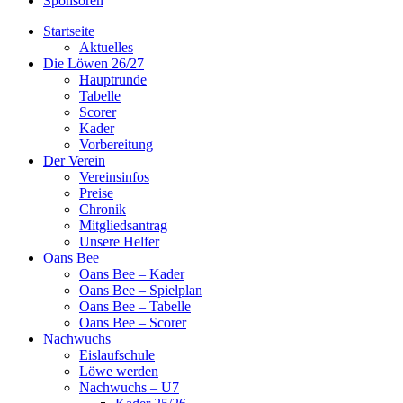
Sponsoren
Startseite
Aktuelles
Die Löwen 26/27
Hauptrunde
Tabelle
Scorer
Kader
Vorbereitung
Der Verein
Vereinsinfos
Preise
Chronik
Mitgliedsantrag
Unsere Helfer
Oans Bee
Oans Bee – Kader
Oans Bee – Spielplan
Oans Bee – Tabelle
Oans Bee – Scorer
Nachwuchs
Eislaufschule
Löwe werden
Nachwuchs – U7