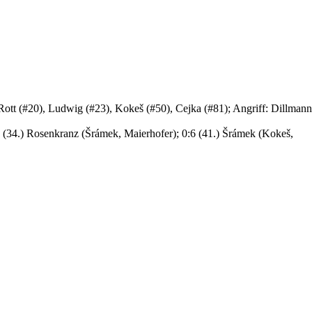
Rott (#20), Ludwig (#23), Kokeš (#50), Cejka (#81); Angriff: Dillman
:5 (34.) Rosenkranz (Šrámek, Maierhofer); 0:6 (41.) Šrámek (Kokeš,