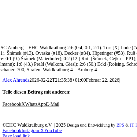
SC Amberg – EHC Waldkraiburg 2:6 (0:4, 0:1, 2:1). Tor: [X] Lode (#40)
11), Šrámek (#13), Ovaska (#18), Decker (#34), Hipetinger (#53), Ruß
re: 0:1 (9.) Šrámek (Maierhofer); 0:2 (12.) Rott (Šrámek, Cejka – PP1)
llmann); 1:6 (43.) Preßl (Walkom, Giesl); 2:6 (50.) Eckl (Rolsing, Schrö
schauer: 700, Strafen: Waldkraiburg 4 – Amberg 4.
Alex Ahrends
2026-02-22T21:35:38+01:00
Februar 22, 2026
|
Teile diesen Beitrag mit anderen:
Facebook
X
WhatsApp
E-Mail
©EHC Waldkraiburg e.V. | 2025
Design und Entwicklung by
BPS
&
IT 
Facebook
Instagram
X
YouTube
Page load link