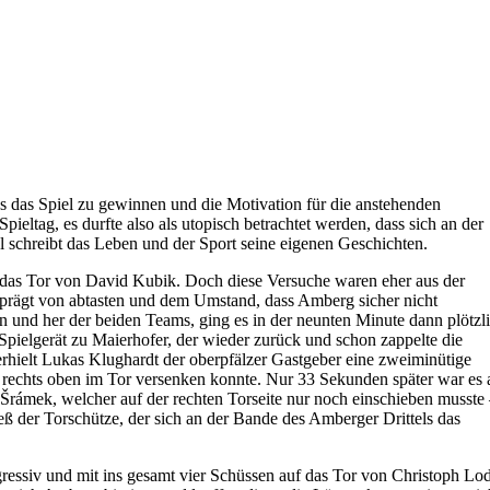
 das Spiel zu gewinnen und die Motivation für die anstehenden
tag, es durfte also als utopisch betrachtet werden, dass sich an der
schreibt das Leben und der Sport seine eigenen Geschichten.
f das Tor von David Kubik. Doch diese Versuche waren eher aus der
prägt von abtasten und dem Umstand, dass Amberg sicher nicht
 und her der beiden Teams, ging es in der neunten Minute dann plötzl
pielgerät zu Maierhofer, der wieder zurück und schon zappelte die
hielt Lukas Klughardt der oberpfälzer Gastgeber eine zweiminütige
 rechts oben im Tor versenken konnte. Nur 33 Sekunden später war es 
Šrámek, welcher auf der rechten Torseite nur noch einschieben musste
ieß der Torschütze, der sich an der Bande des Amberger Drittels das
gressiv und mit ins gesamt vier Schüssen auf das Tor von Christoph Lo