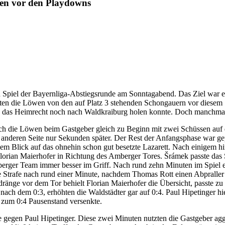
hen vor den Playdowns
 Spiel der Bayernliga-Abstiegsrunde am Sonntagabend. Das Ziel war es
 die Löwen von den auf Platz 3 stehenden Schongauern vor diesem Spiel
 das Heimrecht noch nach Waldkraiburg holen konnte. Doch manchmal 
sich die Löwen beim Gastgeber gleich zu Beginn mit zwei Schüssen au
anderen Seite nur Sekunden später. Der Rest der Anfangsphase war ge
m Blick auf das ohnehin schon gut besetzte Lazarett. Nach einigem hin
lorian Maierhofer in Richtung des Amberger Tores. Šrámek passte das S
rger Team immer besser im Griff. Nach rund zehn Minuten im Spiel er
ie Strafe nach rund einer Minute, nachdem Thomas Rott einen Abpraller
änge vor dem Tor behielt Florian Maierhofer die Übersicht, passte zu 
 nach dem 0:3, erhöhten die Waldstädter gar auf 0:4. Paul Hipetinger h
 zum 0:4 Pausenstand versenkte.
fe gegen Paul Hipetinger. Diese zwei Minuten nutzten die Gastgeber ag