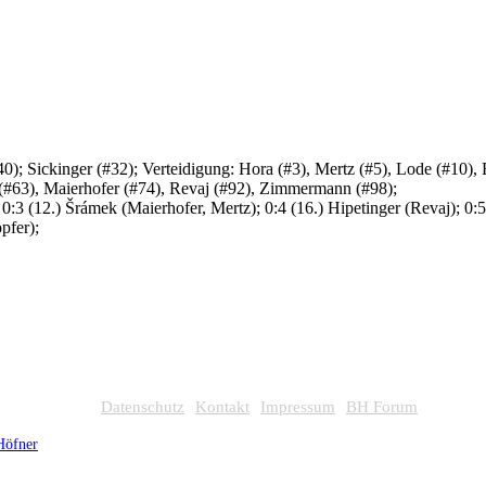
; Sickinger (#32); Verteidigung: Hora (#3), Mertz (#5), Lode (#10), 
 (#63), Maierhofer (#74), Revaj (#92), Zimmermann (#98);
; 0:3 (12.) Šrámek (Maierhofer, Mertz); 0:4 (16.) Hipetinger (Revaj); 0
pfer);
Datenschutz
Kontakt
Impressum
BH Forum
Höfner