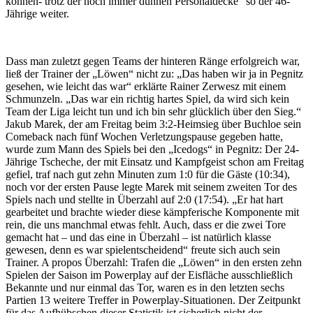
können- trotz der noch immer dünnen Personaldecke“ so der 46-
Jährige weiter.
Dass man zuletzt gegen Teams der hinteren Ränge erfolgreich war,
ließ der Trainer der „Löwen“ nicht zu: „Das haben wir ja in Pegnitz
gesehen, wie leicht das war“ erklärte Rainer Zerwesz mit einem
Schmunzeln. „Das war ein richtig hartes Spiel, da wird sich kein
Team der Liga leicht tun und ich bin sehr glücklich über den Sieg.“
Jakub Marek, der am Freitag beim 3:2-Heimsieg über Buchloe sein
Comeback nach fünf Wochen Verletzungspause gegeben hatte,
wurde zum Mann des Spiels bei den „Icedogs“ in Pegnitz: Der 24-
Jährige Tscheche, der mit Einsatz und Kampfgeist schon am Freitag
gefiel, traf nach gut zehn Minuten zum 1:0 für die Gäste (10:34),
noch vor der ersten Pause legte Marek mit seinem zweiten Tor des
Spiels nach und stellte in Überzahl auf 2:0 (17:54). „Er hat hart
gearbeitet und brachte wieder diese kämpferische Komponente mit
rein, die uns manchmal etwas fehlt. Auch, dass er die zwei Tore
gemacht hat – und das eine in Überzahl – ist natürlich klasse
gewesen, denn es war spielentscheidend“ freute sich auch sein
Trainer. A propos Überzahl: Trafen die „Löwen“ in den ersten zehn
Spielen der Saison im Powerplay auf der Eisfläche ausschließlich
Bekannte und nur einmal das Tor, waren es in den letzten sechs
Partien 13 weitere Treffer in Powerplay-Situationen. Der Zeitpunkt
für das Aufhübschen dieser Statistik ist sicherlich nicht der