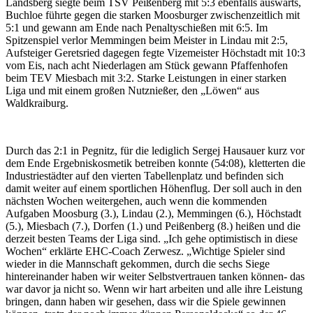
Landsberg siegte beim TSV Peißenberg mit 5:3 ebenfalls auswärts,
Buchloe führte gegen die starken Moosburger zwischenzeitlich mit
5:1 und gewann am Ende nach Penaltyschießen mit 6:5. Im
Spitzenspiel verlor Memmingen beim Meister in Lindau mit 2:5,
Aufsteiger Geretsried dagegen fegte Vizemeister Höchstadt mit 10:3
vom Eis, nach acht Niederlagen am Stück gewann Pfaffenhofen
beim TEV Miesbach mit 3:2. Starke Leistungen in einer starken
Liga und mit einem großen Nutznießer, den „Löwen“ aus
Waldkraiburg.
Durch das 2:1 in Pegnitz, für die lediglich Sergej Hausauer kurz vor
dem Ende Ergebniskosmetik betreiben konnte (54:08), kletterten die
Industriestädter auf den vierten Tabellenplatz und befinden sich
damit weiter auf einem sportlichen Höhenflug. Der soll auch in den
nächsten Wochen weitergehen, auch wenn die kommenden
Aufgaben Moosburg (3.), Lindau (2.), Memmingen (6.), Höchstadt
(5.), Miesbach (7.), Dorfen (1.) und Peißenberg (8.) heißen und die
derzeit besten Teams der Liga sind. „Ich gehe optimistisch in diese
Wochen“ erklärte EHC-Coach Zerwesz. „Wichtige Spieler sind
wieder in die Mannschaft gekommen, durch die sechs Siege
hintereinander haben wir weiter Selbstvertrauen tanken können- das
war davor ja nicht so. Wenn wir hart arbeiten und alle ihre Leistung
bringen, dann haben wir gesehen, dass wir die Spiele gewinnen