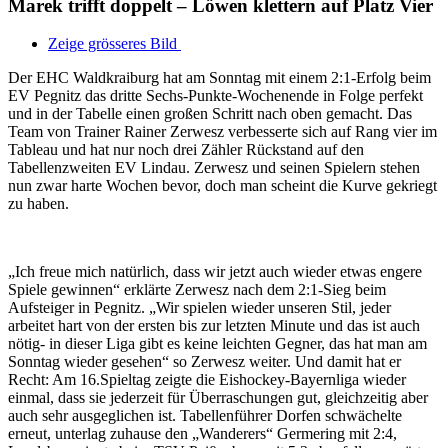
Marek trifft doppelt – Löwen klettern auf Platz Vier
Zeige grösseres Bild
Der EHC Waldkraiburg hat am Sonntag mit einem 2:1-Erfolg beim
EV Pegnitz das dritte Sechs-Punkte-Wochenende in Folge perfekt
und in der Tabelle einen großen Schritt nach oben gemacht. Das
Team von Trainer Rainer Zerwesz verbesserte sich auf Rang vier im
Tableau und hat nur noch drei Zähler Rückstand auf den
Tabellenzweiten EV Lindau. Zerwesz und seinen Spielern stehen
nun zwar harte Wochen bevor, doch man scheint die Kurve gekriegt
zu haben.
„Ich freue mich natürlich, dass wir jetzt auch wieder etwas engere
Spiele gewinnen“ erklärte Zerwesz nach dem 2:1-Sieg beim
Aufsteiger in Pegnitz. „Wir spielen wieder unseren Stil, jeder
arbeitet hart von der ersten bis zur letzten Minute und das ist auch
nötig- in dieser Liga gibt es keine leichten Gegner, das hat man am
Sonntag wieder gesehen“ so Zerwesz weiter. Und damit hat er
Recht: Am 16.Spieltag zeigte die Eishockey-Bayernliga wieder
einmal, dass sie jederzeit für Überraschungen gut, gleichzeitig aber
auch sehr ausgeglichen ist. Tabellenführer Dorfen schwächelte
erneut, unterlag zuhause den „Wanderers“ Germering mit 2:4,