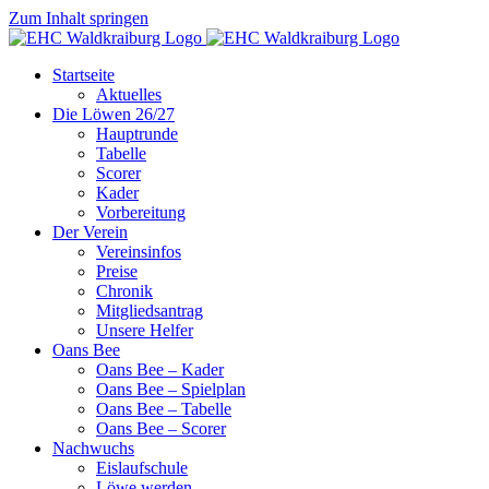
Zum Inhalt springen
Startseite
Aktuelles
Die Löwen 26/27
Hauptrunde
Tabelle
Scorer
Kader
Vorbereitung
Der Verein
Vereinsinfos
Preise
Chronik
Mitgliedsantrag
Unsere Helfer
Oans Bee
Oans Bee – Kader
Oans Bee – Spielplan
Oans Bee – Tabelle
Oans Bee – Scorer
Nachwuchs
Eislaufschule
Löwe werden