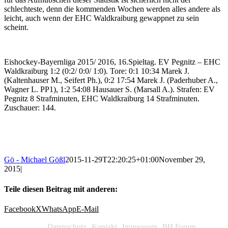
schlechteste, denn die kommenden Wochen werden alles andere als
leicht, auch wenn der EHC Waldkraiburg gewappnet zu sein
scheint.
Eishockey-Bayernliga 2015/ 2016, 16.Spieltag. EV Pegnitz – EHC
Waldkraiburg 1:2 (0:2/ 0:0/ 1:0). Tore: 0:1 10:34 Marek J.
(Kaltenhauser M., Seifert Ph.), 0:2 17:54 Marek J. (Paderhuber A.,
Wagner L. PP1), 1:2 54:08 Hausauer S. (Marsall A.). Strafen: EV
Pegnitz 8 Strafminuten, EHC Waldkraiburg 14 Strafminuten.
Zuschauer: 144.
Gö - Michael Gößl
2015-11-29T22:20:25+01:00
November 29,
2015
|
Teile diesen Beitrag mit anderen:
Facebook
X
WhatsApp
E-Mail
Datenschutz
Kontakt
Impressum
BH Forum