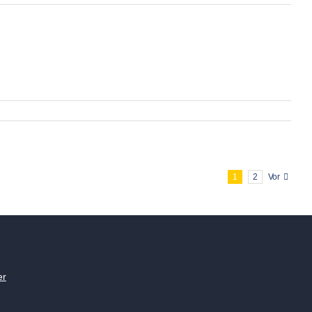
1
2
Vor
er