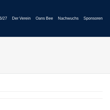
6/27
Der Verein
Oans Bee
Nachwuchs
Sponsoren