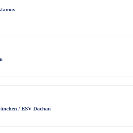
iskunov
u
ünchen / ESV Dachau