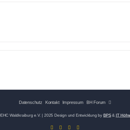
Datenschutz
Kontakt
Impressum
BH Forum
EHC Waldkraiburg e.V. | 2025
Design und Entwicklung by
BPS
&
IT Höfn
Facebook
Instagram
X
YouTube