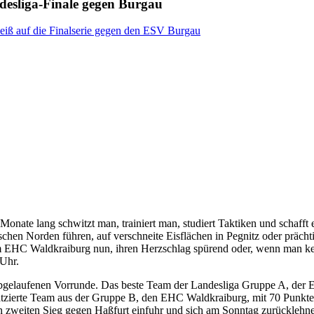
esliga-Finale gegen Burgau
 Monate lang schwitzt man, trainiert man, studiert Taktiken und schaf
n Norden führen, auf verschneite Eisflächen in Pegnitz oder prächtige 
C Waldkraiburg nun, ihren Herzschlag spürend oder, wenn man keiner 
 Uhr.
r abgelaufenen Vorrunde. Das beste Team der Landesliga Gruppe A, der 
stplatzierte Team aus der Gruppe B, den EHC Waldkraiburg, mit 70 Pun
n zweiten Sieg gegen Haßfurt einfuhr und sich am Sonntag zurücklehnen