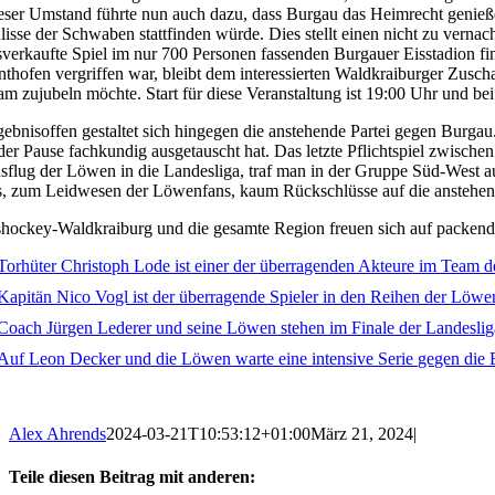
eser Umstand führte nun auch dazu, dass Burgau das Heimrecht genießen d
lisse der Schwaben stattfinden würde. Dies stellt einen nicht zu verna
sverkaufte Spiel im nur 700 Personen fassenden Burgauer Eisstadion f
nthofen vergriffen war, bleibt dem interessierten Waldkraiburger Zusc
am zujubeln möchte. Start für diese Veranstaltung ist 19:00 Uhr und bei
gebnisoffen gestaltet sich hingegen die anstehende Partei gegen Burgau
 der Pause fachkundig ausgetauscht hat. Das letzte Pflichtspiel zwi
sflug der Löwen in die Landesliga, traf man in der Gruppe Süd-West 
s, zum Leidwesen der Löwenfans, kaum Rückschlüsse auf die anstehen
shockey-Waldkraiburg und die gesamte Region freuen sich auf packende
Alex Ahrends
2024-03-21T10:53:12+01:00
März 21, 2024
|
Teile diesen Beitrag mit anderen: