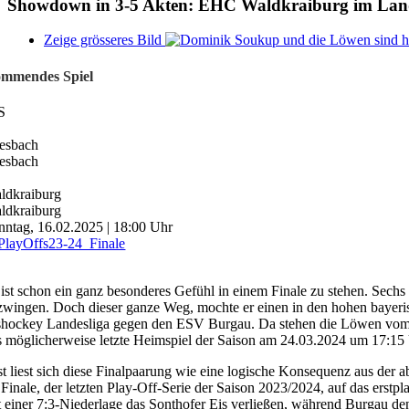
Showdown in 3-5 Akten: EHC Waldkraiburg im Land
Zeige grösseres Bild
mmendes Spiel
S
esbach
esbach
ldkraiburg
ldkraiburg
nntag, 16.02.2025 | 18:00 Uhr
 ist schon ein ganz besonderes Gefühl in einem Finale zu stehen. Sechs
zwingen. Doch dieser ganze Weg, mochte er einen in den hohen bayerische
shockey Landesliga gegen den ESV Burgau. Da stehen die Löwen vom EH
s möglicherweise letzte Heimspiel der Saison am 24.03.2024 um 17:15
st liest sich diese Finalpaarung wie eine logische Konsequenz aus de
 Finale, der letzten Play-Off-Serie der Saison 2023/2024, auf das er
t einer 7:3-Niederlage das Sonthofer Eis verließen, während Burgau de