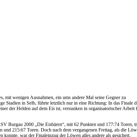
ft es, mit wenigen Ausnahmen, ein ums andere Mal seine Gegner zu
Stadien in Selb, führte letztlich nur in eine Richtung: In das Finale d
der Helden auf dem Eis ist, versunken in organisatorischer Arbeit 
ESV Burgau 2000 „Die Eisbären“, mit 62 Punkten und 177:74 Toren, tri
kten und 215:67 Toren. Doch nach dem vergangenen Freitag, als die Lö
 konnte, war der Finaleinzug der Löwen alles andere als gesichert.