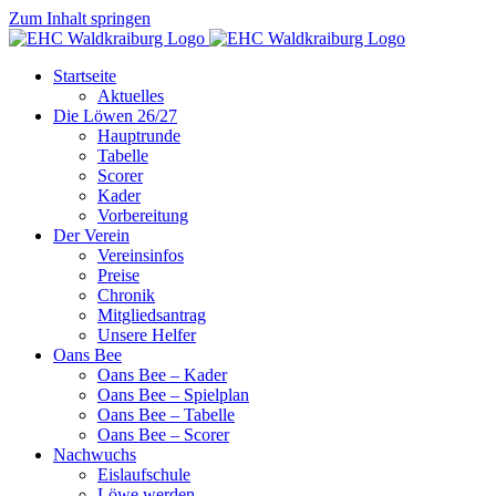
Zum Inhalt springen
Startseite
Aktuelles
Die Löwen 26/27
Hauptrunde
Tabelle
Scorer
Kader
Vorbereitung
Der Verein
Vereinsinfos
Preise
Chronik
Mitgliedsantrag
Unsere Helfer
Oans Bee
Oans Bee – Kader
Oans Bee – Spielplan
Oans Bee – Tabelle
Oans Bee – Scorer
Nachwuchs
Eislaufschule
Löwe werden