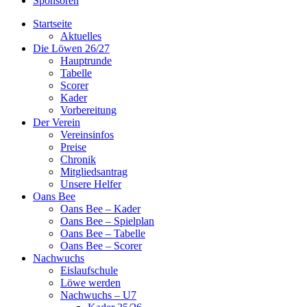
Sponsoren
Startseite
Aktuelles
Die Löwen 26/27
Hauptrunde
Tabelle
Scorer
Kader
Vorbereitung
Der Verein
Vereinsinfos
Preise
Chronik
Mitgliedsantrag
Unsere Helfer
Oans Bee
Oans Bee – Kader
Oans Bee – Spielplan
Oans Bee – Tabelle
Oans Bee – Scorer
Nachwuchs
Eislaufschule
Löwe werden
Nachwuchs – U7