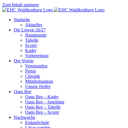
Zum Inhalt springen
Startseite
Aktuelles
Die Löwen 26/27
Hauptrunde
Tabelle
Scorer
Kader
Vorbereitung
Der Verein
Vereinsinfos
Preise
Chronik
Mitgliedsantrag
Unsere Helfer
Oans Bee
Oans Bee – Kader
Oans Bee – Spielplan
Oans Bee – Tabelle
Oans Bee – Scorer
Nachwuchs
Eislaufschule
Löwe werden