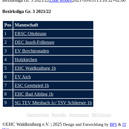
Bezirksliga Gr. 3 2021/22
Lode Robert
2021-10-05T15:16:32+02:00
Bezirksliga Gr. 3 2021/22
Pos
Mannschaft
1
ERSC Ottobrunn
2
DEC Inzell-Frillensee
3
EV Berchtesgaden
4
Holzkirchen
5
EHC Waldkraiburg 1b
6
EV Aich
7
ESC Geretsried 1b
8
EHC Bad Aibling 1b
9
SG TEV Miesbach 1c/ TSV Schliersee 1b
Datenschutz
Kontakt
Impressum
BH Forum
©EHC Waldkraiburg e.V. | 2025
Design und Entwicklung by
BPS
&
IT