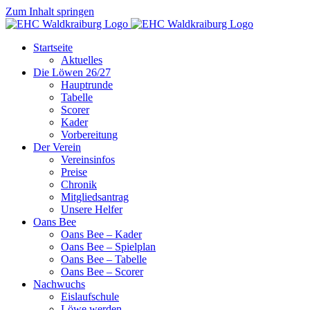
Zum Inhalt springen
Startseite
Aktuelles
Die Löwen 26/27
Hauptrunde
Tabelle
Scorer
Kader
Vorbereitung
Der Verein
Vereinsinfos
Preise
Chronik
Mitgliedsantrag
Unsere Helfer
Oans Bee
Oans Bee – Kader
Oans Bee – Spielplan
Oans Bee – Tabelle
Oans Bee – Scorer
Nachwuchs
Eislaufschule
Löwe werden