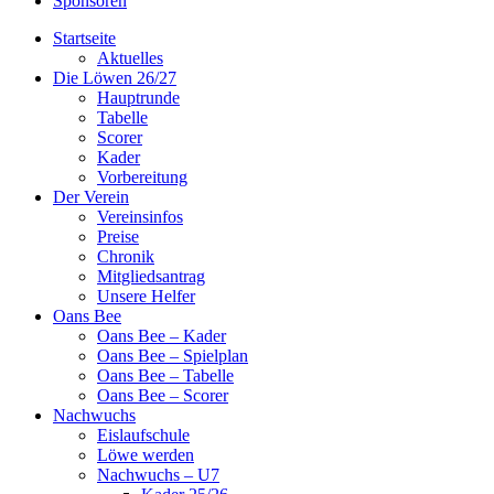
Sponsoren
Startseite
Aktuelles
Die Löwen 26/27
Hauptrunde
Tabelle
Scorer
Kader
Vorbereitung
Der Verein
Vereinsinfos
Preise
Chronik
Mitgliedsantrag
Unsere Helfer
Oans Bee
Oans Bee – Kader
Oans Bee – Spielplan
Oans Bee – Tabelle
Oans Bee – Scorer
Nachwuchs
Eislaufschule
Löwe werden
Nachwuchs – U7