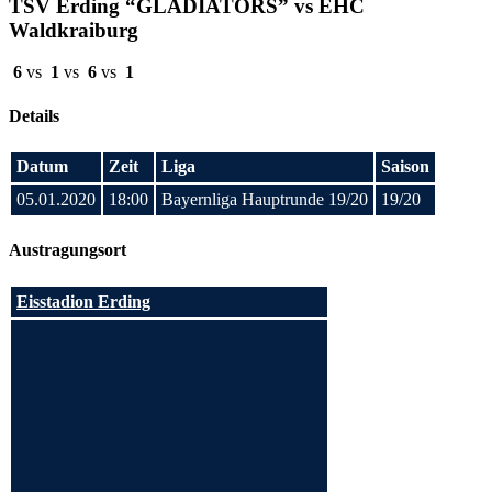
TSV Erding “GLADIATORS” vs EHC
Waldkraiburg
6
vs
1
vs
6
vs
1
Details
Datum
Zeit
Liga
Saison
05.01.2020
18:00
Bayernliga Hauptrunde 19/20
19/20
Austragungsort
Eisstadion Erding