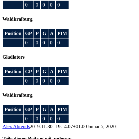
0
0
0
0
0
Waldkraiburg
Position
GP
P
G
A
PIM
0
0
0
0
0
Gladiators
Position
GP
P
G
A
PIM
0
0
0
0
0
Waldkraiburg
Position
GP
P
G
A
PIM
0
0
0
0
0
Alex Ahrends
2019-11-30T19:14:07+01:00
Januar 5, 2020
|
Teile diesen Beitrag mit anderen: