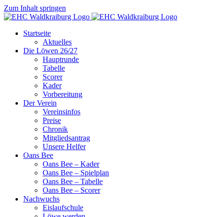
Zum Inhalt springen
Startseite
Aktuelles
Die Löwen 26/27
Hauptrunde
Tabelle
Scorer
Kader
Vorbereitung
Der Verein
Vereinsinfos
Preise
Chronik
Mitgliedsantrag
Unsere Helfer
Oans Bee
Oans Bee – Kader
Oans Bee – Spielplan
Oans Bee – Tabelle
Oans Bee – Scorer
Nachwuchs
Eislaufschule
Löwe werden