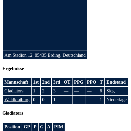
Am Stadion 12, 85435 Erding, Deutschland
Ergebnisse
Mannschaft
1st
2nd
3rd
OT
PPG
PPO
T
Endstand
Gladiators
1
2
3
—
—
—
6
Sieg
Waldkraiburg
0
0
1
—
—
—
1
Niederlage
Gladiators
Position
GP
P
G
A
PIM