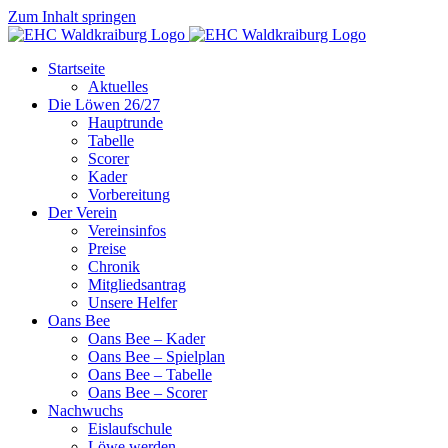
Zum Inhalt springen
Startseite
Aktuelles
Die Löwen 26/27
Hauptrunde
Tabelle
Scorer
Kader
Vorbereitung
Der Verein
Vereinsinfos
Preise
Chronik
Mitgliedsantrag
Unsere Helfer
Oans Bee
Oans Bee – Kader
Oans Bee – Spielplan
Oans Bee – Tabelle
Oans Bee – Scorer
Nachwuchs
Eislaufschule
Löwe werden