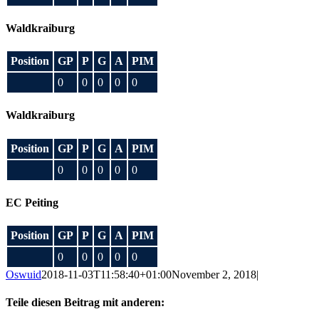
Waldkraiburg
Position
GP
P
G
A
PIM
0
0
0
0
0
Waldkraiburg
Position
GP
P
G
A
PIM
0
0
0
0
0
EC Peiting
Position
GP
P
G
A
PIM
0
0
0
0
0
Oswuid
2018-11-03T11:58:40+01:00
November 2, 2018
|
Teile diesen Beitrag mit anderen: