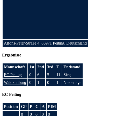
Alfons-Peter-Straße 4, 86971 Peiting, Deutschland
Ergebnisse
Mannschaft
1st
2nd
3rd
T
Endstand
EC Peiting
0
6
5
11
Sieg
Waldkraiburg
0
1
0
1
Niederlage
EC Peiting
Position
GP
P
G
A
PIM
0
0
0
0
0