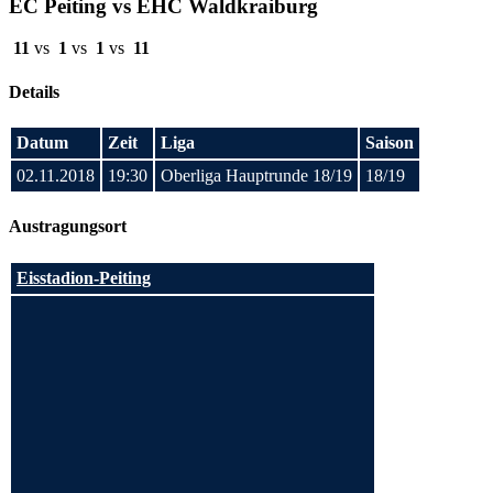
EC Peiting vs EHC Waldkraiburg
11
vs
1
vs
1
vs
11
Details
Datum
Zeit
Liga
Saison
02.11.2018
19:30
Oberliga Hauptrunde 18/19
18/19
Austragungsort
Eisstadion-Peiting