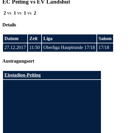
EC Peiting vs EV Landshut
2
vs
1
vs
1
vs
2
Details
Datum
Zeit
Liga
Saison
27.12.2017
11:50
Oberliga Hauptrunde 17/18
17/18
Austragungsort
Eisstadion-Peiting