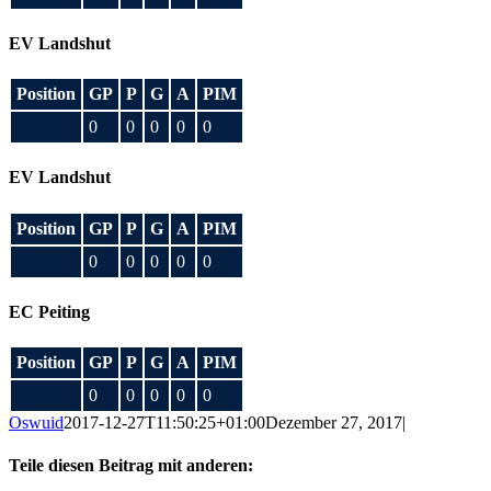
EV Landshut
Position
GP
P
G
A
PIM
0
0
0
0
0
EV Landshut
Position
GP
P
G
A
PIM
0
0
0
0
0
EC Peiting
Position
GP
P
G
A
PIM
0
0
0
0
0
Oswuid
2017-12-27T11:50:25+01:00
Dezember 27, 2017
|
Teile diesen Beitrag mit anderen: