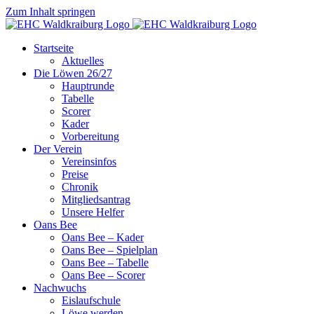
Zum Inhalt springen
Startseite
Aktuelles
Die Löwen 26/27
Hauptrunde
Tabelle
Scorer
Kader
Vorbereitung
Der Verein
Vereinsinfos
Preise
Chronik
Mitgliedsantrag
Unsere Helfer
Oans Bee
Oans Bee – Kader
Oans Bee – Spielplan
Oans Bee – Tabelle
Oans Bee – Scorer
Nachwuchs
Eislaufschule
Löwe werden