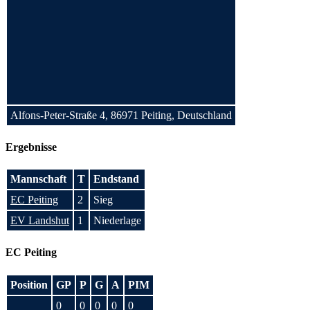
Alfons-Peter-Straße 4, 86971 Peiting, Deutschland
Ergebnisse
Mannschaft
T
Endstand
EC Peiting
2
Sieg
EV Landshut
1
Niederlage
EC Peiting
Position
GP
P
G
A
PIM
0
0
0
0
0