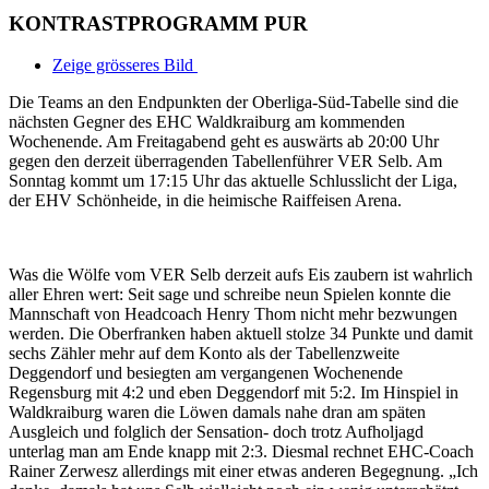
KONTRASTPROGRAMM PUR
Zeige grösseres Bild
Die Teams an den Endpunkten der Oberliga-Süd-Tabelle sind die
nächsten Gegner des EHC Waldkraiburg am kommenden
Wochenende. Am Freitagabend geht es auswärts ab 20:00 Uhr
gegen den derzeit überragenden Tabellenführer VER Selb. Am
Sonntag kommt um 17:15 Uhr das aktuelle Schlusslicht der Liga,
der EHV Schönheide, in die heimische Raiffeisen Arena.
Was die Wölfe vom VER Selb derzeit aufs Eis zaubern ist wahrlich
aller Ehren wert: Seit sage und schreibe neun Spielen konnte die
Mannschaft von Headcoach Henry Thom nicht mehr bezwungen
werden. Die Oberfranken haben aktuell stolze 34 Punkte und damit
sechs Zähler mehr auf dem Konto als der Tabellenzweite
Deggendorf und besiegten am vergangenen Wochenende
Regensburg mit 4:2 und eben Deggendorf mit 5:2. Im Hinspiel in
Waldkraiburg waren die Löwen damals nahe dran am späten
Ausgleich und folglich der Sensation- doch trotz Aufholjagd
unterlag man am Ende knapp mit 2:3. Diesmal rechnet EHC-Coach
Rainer Zerwesz allerdings mit einer etwas anderen Begegnung. „Ich