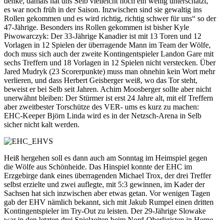
denke, damals hat uns Selb vielleicht noch ein wenig unterschätzt,
es war noch früh in der Saison. Inzwischen sind sie gewaltig ins
Rollen gekommen und es wird richtig, richtig schwer für uns“ so der
47-Jährige. Besonders ins Rollen gekommen ist bisher Kyle
Piwowarczyk: Der 33-Jährige Kanadier ist mit 13 Toren und 12
Vorlagen in 12 Spielen der überragende Mann im Team der Wölfe,
doch muss sich auch der zweite Kontingentspieler Landon Gare mit
sechs Treffern und 18 Vorlagen in 12 Spielen nicht verstecken. Über
Jared Mudryk (23 Scorerpunkte) muss man ohnehin kein Wort mehr
verlieren, und dass Herbert Geisberger weiß, wo das Tor steht,
beweist er bei Selb seit Jahren. Achim Moosberger sollte aber nicht
unerwähnt bleiben: Der Stürmer ist erst 24 Jahre alt, mit elf Treffern
aber zweitbester Torschütze des VER- ums es kurz zu machen:
EHC-Keeper Björn Linda wird es in der Netzsch-Arena in Selb
sicher nicht kalt werden.
Heiß hergehen soll es dann auch am Sonntag im Heimspiel gegen
die Wölfe aus Schönheide. Das Hinspiel konnte der EHC im
Erzgebirge dank eines überragenden Michael Trox, der drei Treffer
selbst erzielte und zwei auflegte, mit 5:3 gewinnen, im Kader der
Sachsen hat sich inzwischen aber etwas getan. Vor wenigen Tagen
gab der EHV nämlich bekannt, sich mit Jakub Rumpel einen dritten
Kontingentspieler im Try-Out zu leisten. Der 29-Jährige Slowake
war in den letzten drei Spielzeiten beim Nord-Oberligisten in Herne