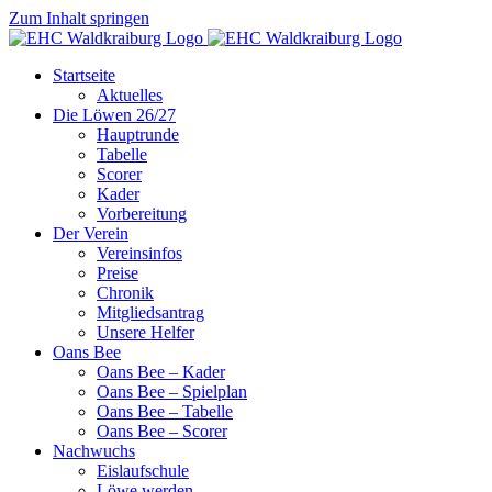
Zum Inhalt springen
Startseite
Aktuelles
Die Löwen 26/27
Hauptrunde
Tabelle
Scorer
Kader
Vorbereitung
Der Verein
Vereinsinfos
Preise
Chronik
Mitgliedsantrag
Unsere Helfer
Oans Bee
Oans Bee – Kader
Oans Bee – Spielplan
Oans Bee – Tabelle
Oans Bee – Scorer
Nachwuchs
Eislaufschule
Löwe werden