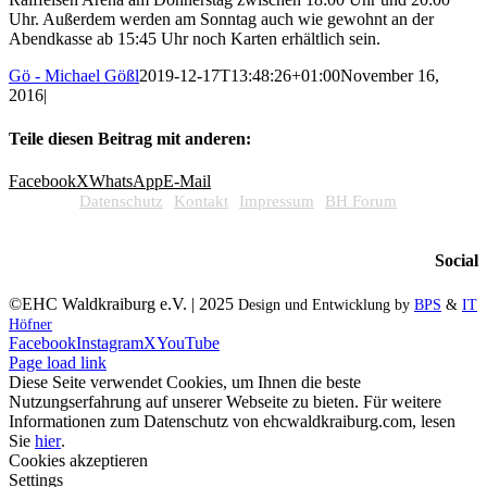
Uhr. Außerdem werden am Sonntag auch wie gewohnt an der
Abendkasse ab 15:45 Uhr noch Karten erhältlich sein.
Gö - Michael Gößl
2019-12-17T13:48:26+01:00
November 16,
2016
|
Teile diesen Beitrag mit anderen:
Facebook
X
WhatsApp
E-Mail
Datenschutz
Kontakt
Impressum
BH Forum
Social
©EHC Waldkraiburg e.V. | 2025
Design und Entwicklung by
BPS
&
IT
Höfner
Facebook
Instagram
X
YouTube
Page load link
Diese Seite verwendet Cookies, um Ihnen die beste
Nutzungserfahrung auf unserer Webseite zu bieten. Für weitere
Informationen zum Datenschutz von ehcwaldkraiburg.com, lesen
Sie
hier
.
Cookies akzeptieren
Settings