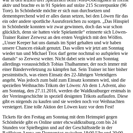
aktiv und brachte es in 91 Spielen auf stolze 215 Scorerpunkte (96
Tore). In Schönheide möchte er sich nun durchsetzen und
dementsprechend wird er alles daran setzen, bei den Löwen für das
ein oder andere sportliche Ausrufezeichen zu sorgen. „Das Hinspiel
in Schönheide konnten wir zwar gewinnen, doch das war schon
glücklich, denn sie hatten viele Spielanteile“ erinnerte sich Löwen-
Trainer Rainer Zerwesz an den ersten Vergleich mit den Wölfen.
„Unser Keeper hat uns damals im Spiel gehalten und wir haben
unsere Chancen eiskalt genutzt. Das wollen wir jetzt am Sonntag
wieder tun und Michael Trox darf gerne nochmal so aufspielen wie
damals“ so Zerwesz weiter. Nicht dabei sein wird am Sonntag
allerdings voraussichtlich Tobias Thalhammer, der noch immer mit
einer Bänderverletzung zu kämpfen hat. Sein Trainer ist hier bisher
pessimistisch, was einen Einsatz des 22-Jährigen Verteidigers
angeht. Was jedoch zum bald zum Einsatz kommen wird, sind die
speziellen Weihnachts-Trikots der Löwen: Ab dem 1.Advent, also
am Sonntag, den 27.11.2016, werden die Waldkraiburger erstmals in
der Vereinsgeschichte in speziell designten Trikots auflaufen. Diese
gibt es nirgends zu kaufen und sie werden noch vor Weihnachten
versteigert. Eine tolle Aktion der Löwen kurz vor dem Fest!
Tickets für den Festtag am Sonntag mit dem Heimspiel gegen
Schönheide gibt es Online unter ehcwaldkraiburg.com bis 24
Stunden vor Spielbeginn und auf der Geschäftsstelle in der
Raiffeisen Arena am Donnerstag zwischen 18:00 Uhr und 20:00