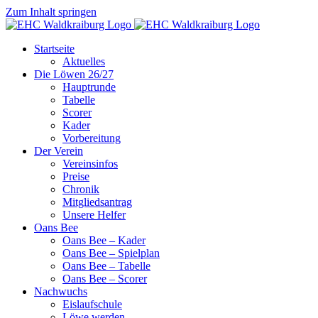
Zum Inhalt springen
Startseite
Aktuelles
Die Löwen 26/27
Hauptrunde
Tabelle
Scorer
Kader
Vorbereitung
Der Verein
Vereinsinfos
Preise
Chronik
Mitgliedsantrag
Unsere Helfer
Oans Bee
Oans Bee – Kader
Oans Bee – Spielplan
Oans Bee – Tabelle
Oans Bee – Scorer
Nachwuchs
Eislaufschule
Löwe werden