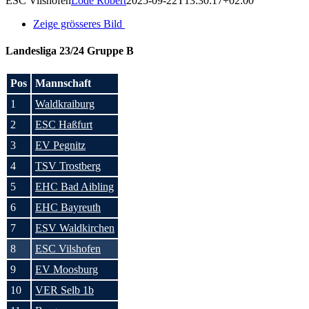
ESC Vilshofen
Lode Robert
2025-09-22T13:30:17+02:00
Zeige grösseres Bild
Landesliga 23/24 Gruppe B
Pos
Mannschaft
1
Waldkraiburg
2
ESC Haßfurt
3
EV Pegnitz
4
TSV Trostberg
5
EHC Bad Aibling
6
EHC Bayreuth
7
ESV Waldkirchen
8
ESC Vilshofen
9
EV Moosburg
10
VER Selb 1b